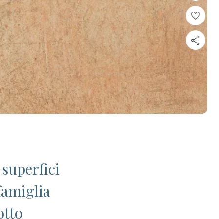
 superfici
 famiglia
otto