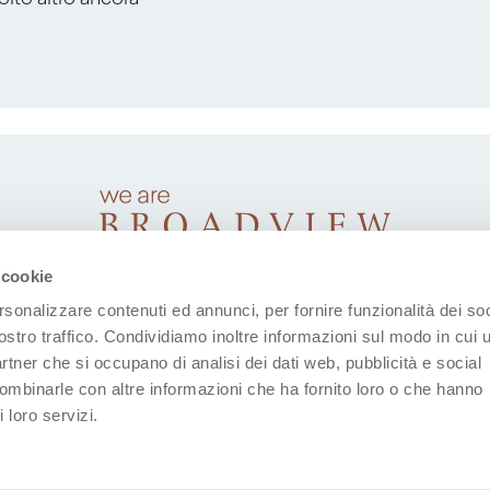
 cookie
rsonalizzare contenuti ed annunci, per fornire funzionalità dei soc
ostro traffico. Condividiamo inoltre informazioni sul modo in cui u
partner che si occupano di analisi dei dati web, pubblicità e social
combinarle con altre informazioni che ha fornito loro o che hanno
 loro servizi.
(Apre in una nuova scheda)
(Apre in una nuova scheda)
(Apre in una nuova scheda)
(Apre in una nuova sche
(Apre in una nu