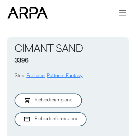
Skip to main content
CIMANT SAND
3396
Stile
:
Fantasie
,
Patterns Fantasy
Richiedi campione
Richiedi informazioni