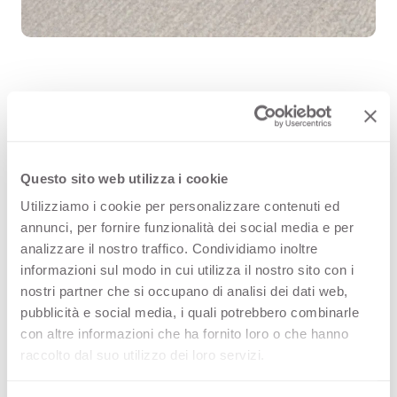
Cimant Sand 3396 è un decorativo
delle superfici di alta qualità Arpa
Questo sito web utilizza i cookie
(HPL) che fa parte della famiglia
Utilizziamo i cookie per personalizzare contenuti ed
fantasie. Scopri tutte le
annunci, per fornire funzionalità dei social media e per
analizzare il nostro traffico. Condividiamo inoltre
configurazioni prodotto disponibili
informazioni sul modo in cui utilizza il nostro sito con i
oppure ordina un campione
nostri partner che si occupano di analisi dei dati web,
pubblicità e social media, i quali potrebbero combinarle
gratuito.
con altre informazioni che ha fornito loro o che hanno
raccolto dal suo utilizzo dei loro servizi.