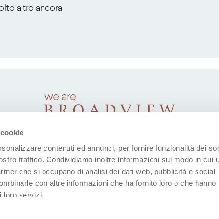
molto altro ancora
 cookie
rsonalizzare contenuti ed annunci, per fornire funzionalità dei soc
ostro traffico. Condividiamo inoltre informazioni sul modo in cui u
partner che si occupano di analisi dei dati web, pubblicità e social
combinarle con altre informazioni che ha fornito loro o che hanno
 loro servizi.
(Apre in una nuova scheda)
(Apre in una nuova scheda)
(Apre in una nuova scheda)
(Apre in una nuova sche
(Apre in una nu