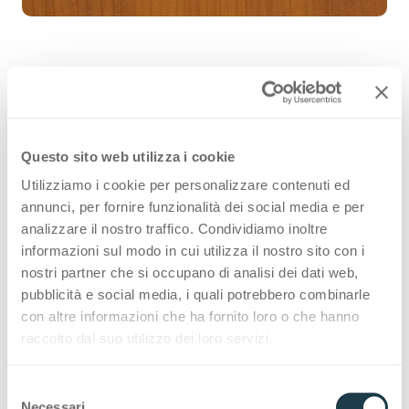
Ciliegio Aosta 1971 è un decorativo
delle superfici di alta qualità Arpa
Questo sito web utilizza i cookie
(HPL) che fa parte della famiglia dei
Utilizziamo i cookie per personalizzare contenuti ed
legni. Scopri tutte le configurazioni
annunci, per fornire funzionalità dei social media e per
analizzare il nostro traffico. Condividiamo inoltre
prodotto disponibili oppure ordina
informazioni sul modo in cui utilizza il nostro sito con i
un campione gratuito.
nostri partner che si occupano di analisi dei dati web,
pubblicità e social media, i quali potrebbero combinarle
con altre informazioni che ha fornito loro o che hanno
raccolto dal suo utilizzo dei loro servizi.
Configurazioni
S
Necessari