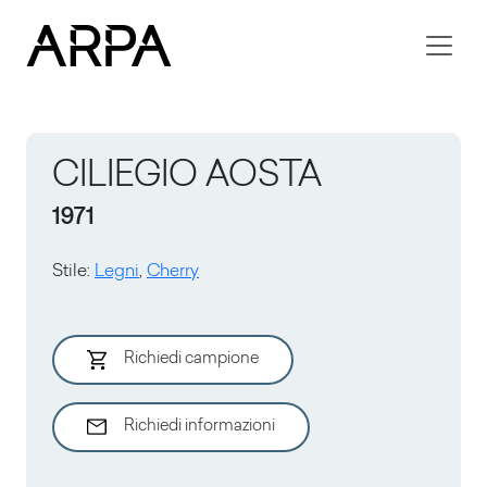
Skip to main content
CILIEGIO AOSTA
1971
Stile
:
Legni
,
Cherry
Richiedi campione
Richiedi informazioni