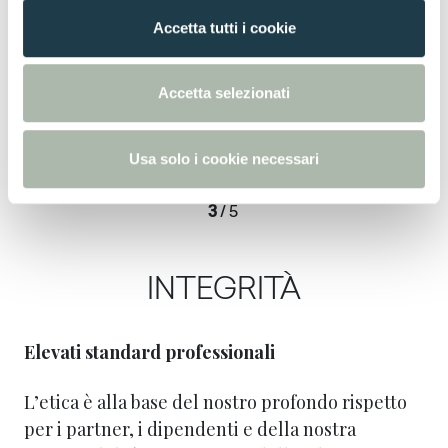
n
Accetta tutti i cookie
s
e
n
Accetta selezionati
s
o
Usa solo i cookie necessari
3
/
5
INTEGRITÀ
Elevati standard professionali
L’etica è alla base del nostro profondo rispetto
per i partner, i dipendenti e della nostra