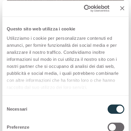
Questo sito web utilizza i cookie
Utilizziamo i cookie per personalizzare contenuti ed
Voyage Bronze J3412 is a high quality
annunci, per fornire funzionalità dei social media e per
analizzare il nostro traffico. Condividiamo inoltre
HPL decorative surface part of the
informazioni sul modo in cui utilizza il nostro sito con i
pattern range of Arpa's offer.
nostri partner che si occupano di analisi dei dati web,
pubblicità e social media, i quali potrebbero combinarle
Discover all the product availability
con altre informazioni che ha fornito loro o che hanno
or order a free sample.
raccolto dal suo utilizzo dei loro servizi.
S
Necessari
e
Configurations
l
e
Preferenze