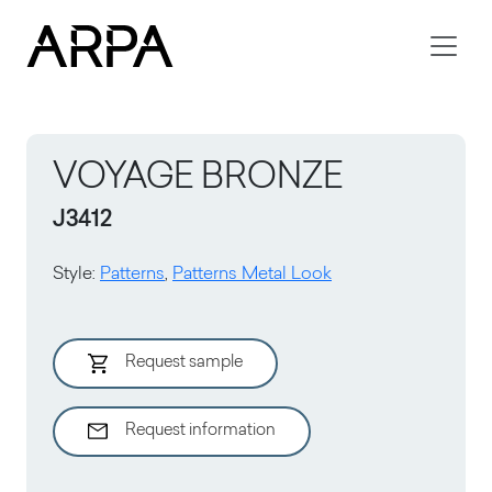
Skip to main content
VOYAGE BRONZE
J3412
Style
:
Patterns
,
Patterns Metal Look
Request sample
Request information