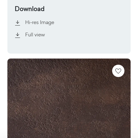
Download
Hi-res Image
Full view