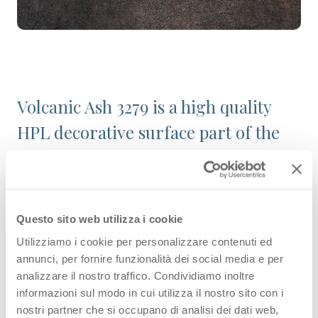
Volcanic Ash 3279 is a high quality
HPL decorative surface part of the
pattern range of Arpa's offer.
Discover all the product availability
or order a free sample.
Questo sito web utilizza i cookie
Utilizziamo i cookie per personalizzare contenuti ed
annunci, per fornire funzionalità dei social media e per
analizzare il nostro traffico. Condividiamo inoltre
Configurations
informazioni sul modo in cui utilizza il nostro sito con i
nostri partner che si occupano di analisi dei dati web,