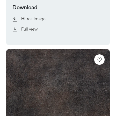
Download
Hi-res Image
Full view