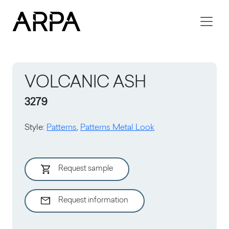
Skip to main content
VOLCANIC ASH
3279
Style
:
Patterns
,
Patterns Metal Look
Request sample
Request information