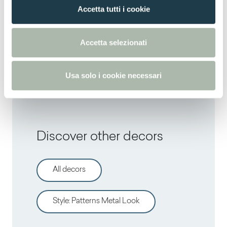
n
Thin standard
Accetta tutti i cookie
s
e
Thin postforming
n
Accetta selezionati
s
Solid standard
o
Usa solo i cookie necessari
Discover other decors
All decors
Style
:
Patterns Metal Look