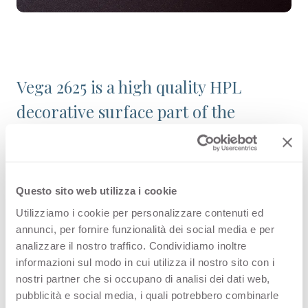
Vega 2625 is a high quality HPL
decorative surface part of the
pattern range of Arpa's offer.
Discover all the product availability
or order a free sample.
Questo sito web utilizza i cookie
Utilizziamo i cookie per personalizzare contenuti ed
annunci, per fornire funzionalità dei social media e per
analizzare il nostro traffico. Condividiamo inoltre
Configurations
informazioni sul modo in cui utilizza il nostro sito con i
nostri partner che si occupano di analisi dei dati web,
pubblicità e social media, i quali potrebbero combinarle
PREMIUM COLLECTION