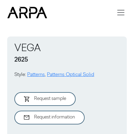
Skip to main content
VEGA
2625
Style
:
Patterns
,
Patterns Optical Solid
Request sample
Request information