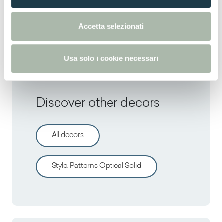
Thin postforming
e
n
Accetta selezionati
Solid standard
s
o
Usa solo i cookie necessari
Discover other decors
All decors
Style
:
Patterns Optical Solid