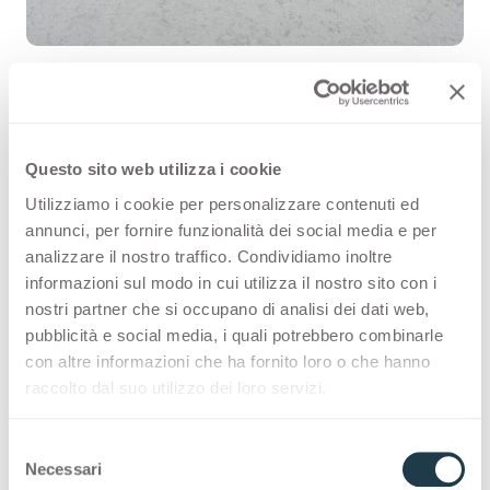
Riff 3474 is a high quality HPL
Questo sito web utilizza i cookie
decorative surface part of the
Utilizziamo i cookie per personalizzare contenuti ed
annunci, per fornire funzionalità dei social media e per
pattern range of Arpa's offer.
analizzare il nostro traffico. Condividiamo inoltre
Discover all the product availability
informazioni sul modo in cui utilizza il nostro sito con i
nostri partner che si occupano di analisi dei dati web,
or order a free sample.
pubblicità e social media, i quali potrebbero combinarle
con altre informazioni che ha fornito loro o che hanno
raccolto dal suo utilizzo dei loro servizi.
Configurations
S
Necessari
e