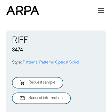
Skip to main content
RIFF
3474
Style
:
Patterns
,
Patterns Optical Solid
Request sample
Request information