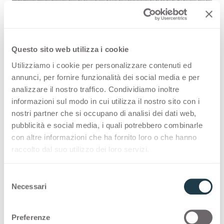
Questo sito web utilizza i cookie
Utilizziamo i cookie per personalizzare contenuti ed
Pino White Chic J4515 is a high quality
annunci, per fornire funzionalità dei social media e per
analizzare il nostro traffico. Condividiamo inoltre
HPL decorative surface part of the
informazioni sul modo in cui utilizza il nostro sito con i
wood range of Arpa's offer. Discover
nostri partner che si occupano di analisi dei dati web,
pubblicità e social media, i quali potrebbero combinarle
all the product availability or order a
con altre informazioni che ha fornito loro o che hanno
free sample.
raccolto dal suo utilizzo dei loro servizi.
S
Necessari
e
Configurations
l
e
Preferenze