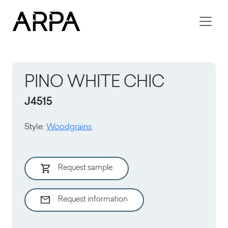
Skip to main content
PINO WHITE CHIC
J4515
Style
:
Woodgrains
Request sample
Request information