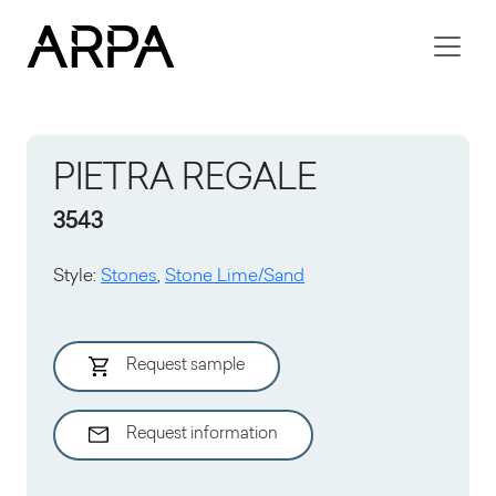
Skip to main content
PIETRA REGALE
3543
Style
:
Stones
,
Stone Lime/Sand
Request sample
Request information