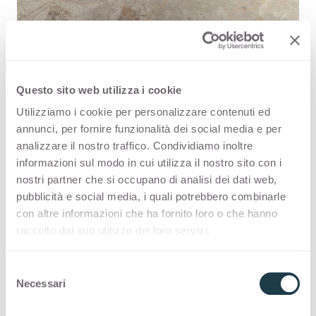
Questo sito web utilizza i cookie
Utilizziamo i cookie per personalizzare contenuti ed
Pietra Regale 3543 is a high quality
annunci, per fornire funzionalità dei social media e per
HPL decorative surface part of the
analizzare il nostro traffico. Condividiamo inoltre
informazioni sul modo in cui utilizza il nostro sito con i
stone range of Arpa's offer. Discover
nostri partner che si occupano di analisi dei dati web,
all the product availability or order a
pubblicità e social media, i quali potrebbero combinarle
con altre informazioni che ha fornito loro o che hanno
free sample.
raccolto dal suo utilizzo dei loro servizi.
S
Necessari
e
Configurations
l