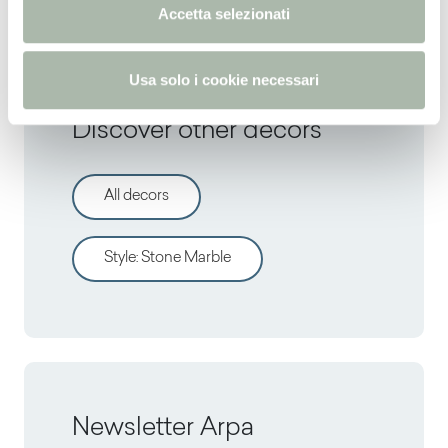
n
Accetta selezionati
s
o
Usa solo i cookie necessari
Discover other decors
All decors
Style
:
Stone Marble
Newsletter Arpa