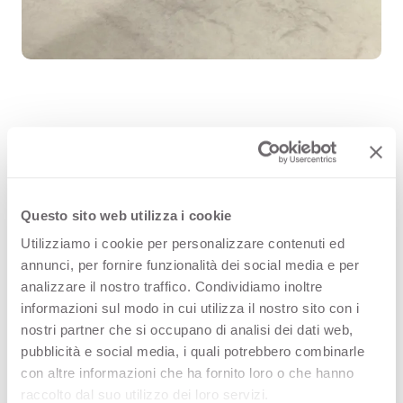
Njord range embraces the wind and
the sea’s vitality with marble veins
that look just like watercolour
Questo sito web utilizza i cookie
Utilizziamo i cookie per personalizzare contenuti ed
brushstrokes. With Njord Light, the
annunci, per fornire funzionalità dei social media e per
off-white tone is enriched by gentle
analizzare il nostro traffico. Condividiamo inoltre
informazioni sul modo in cui utilizza il nostro sito con i
grey streaks, creating a warm
nostri partner che si occupano di analisi dei dati web,
marble essence.
pubblicità e social media, i quali potrebbero combinarle
con altre informazioni che ha fornito loro o che hanno
raccolto dal suo utilizzo dei loro servizi.