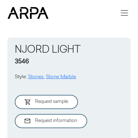
Skip to main content
NJORD LIGHT
3546
Style
:
Stones
,
Stone Marble
Request sample
Request information