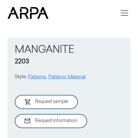
Skip to main content
MANGANITE
2203
Style
:
Patterns
,
Patterns Material
Request sample
Request information