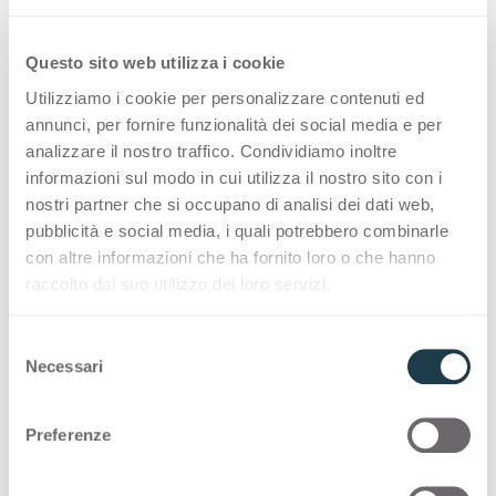
Questo sito web utilizza i cookie
Utilizziamo i cookie per personalizzare contenuti ed
annunci, per fornire funzionalità dei social media e per
Manganite 2203 is a high quality HPL
analizzare il nostro traffico. Condividiamo inoltre
decorative surface part of the
informazioni sul modo in cui utilizza il nostro sito con i
nostri partner che si occupano di analisi dei dati web,
pattern range of Arpa's offer.
pubblicità e social media, i quali potrebbero combinarle
Discover all the product availability
con altre informazioni che ha fornito loro o che hanno
raccolto dal suo utilizzo dei loro servizi.
or order a free sample.
S
Necessari
e
l
Configurations
e
Preferenze
z
Following you can see the possibile
i