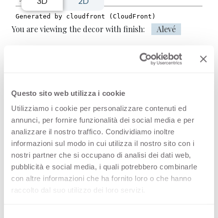
3D
2D
You are viewing the decor with finish:
Alevé
Inari 4630 is a high quality HPL
decorative surface part of the wood
Questo sito web utilizza i cookie
range of Arpa's offer. Discover all the
Utilizziamo i cookie per personalizzare contenuti ed
annunci, per fornire funzionalità dei social media e per
product availability or order a free
analizzare il nostro traffico. Condividiamo inoltre
sample.
informazioni sul modo in cui utilizza il nostro sito con i
nostri partner che si occupano di analisi dei dati web,
pubblicità e social media, i quali potrebbero combinarle
con altre informazioni che ha fornito loro o che hanno
Configurations
raccolto dal suo utilizzo dei loro servizi.
Vis Collection
S