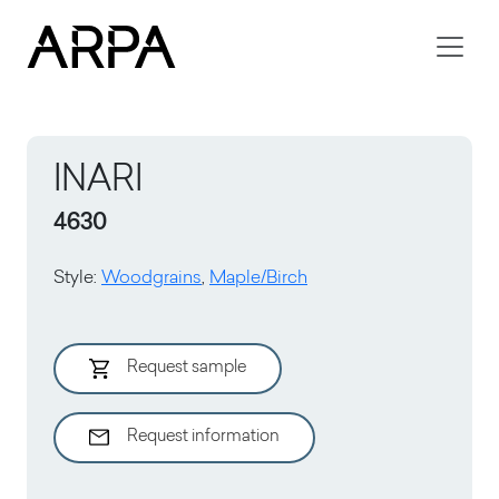
Skip to main content
INARI
4630
Style
:
Woodgrains
,
Maple/Birch
Request sample
Request information