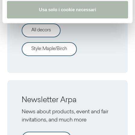
o
Usa solo i cookie necessari
Discover other decors
All decors
Style
:
Maple/Birch
Newsletter Arpa
News about products, event and fair
invitations, and much more