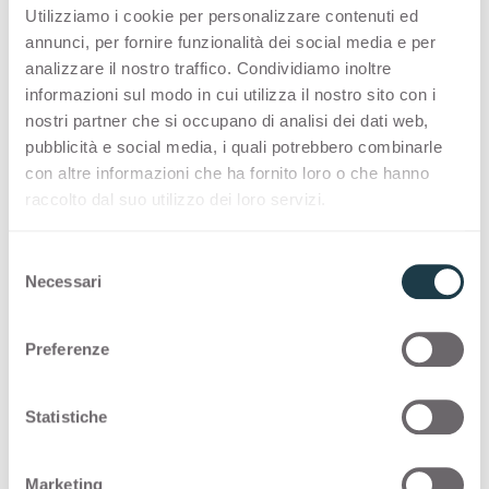
Utilizziamo i cookie per personalizzare contenuti ed
PREMIUM COLLECTION
annunci, per fornire funzionalità dei social media e per
A made-in-Italy selection of high-quality
analizzare il nostro traffico. Condividiamo inoltre
informazioni sul modo in cui utilizza il nostro sito con i
surfaces for interior design
nostri partner che si occupano di analisi dei dati web,
pubblicità e social media, i quali potrebbero combinarle
Thin standard
con altre informazioni che ha fornito loro o che hanno
raccolto dal suo utilizzo dei loro servizi.
Thin postforming
S
Necessari
Solid standard
e
l
e
Preferenze
COLOUR MATCHING CORE
z
i
Inspiring pairings and intriguing colour
o
Statistiche
matching core combinations offer the designers
n
the possibility to express their creativity.
e
Marketing