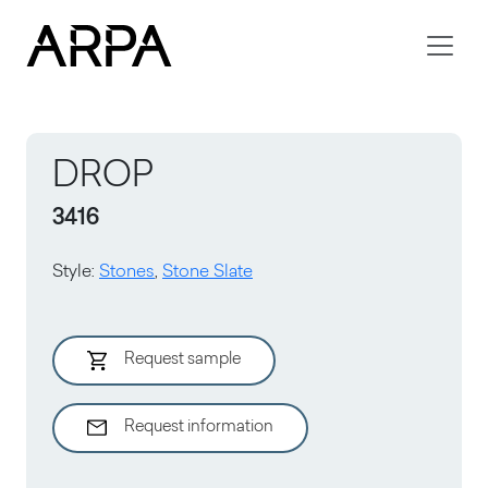
Skip to main content
DROP
3416
Style
:
Stones
,
Stone Slate
Request sample
Request information