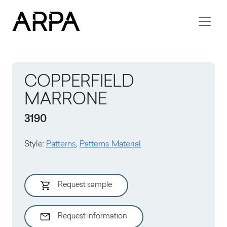
Skip to main content
COPPERFIELD
MARRONE
3190
Style
:
Patterns
,
Patterns Material
Request sample
Request information