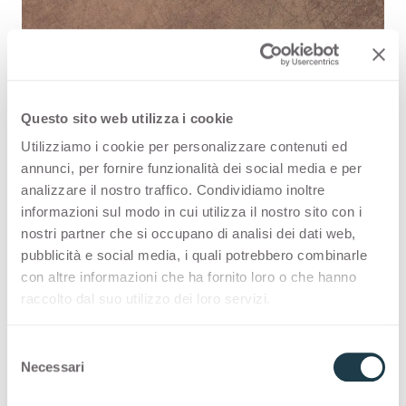
Questo sito web utilizza i cookie
Copperfield Marrone 3190 is a high
Utilizziamo i cookie per personalizzare contenuti ed
annunci, per fornire funzionalità dei social media e per
quality HPL decorative surface part
analizzare il nostro traffico. Condividiamo inoltre
of the pattern range of Arpa's offer.
informazioni sul modo in cui utilizza il nostro sito con i
nostri partner che si occupano di analisi dei dati web,
Discover all the product availability
pubblicità e social media, i quali potrebbero combinarle
or order a free sample.
con altre informazioni che ha fornito loro o che hanno
raccolto dal suo utilizzo dei loro servizi.
S
Configurations
Necessari
e
l