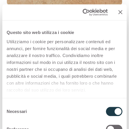
Questo sito web utilizza i cookie
Copperfield Avana 3191 is a high
Utilizziamo i cookie per personalizzare contenuti ed
quality HPL decorative surface part
annunci, per fornire funzionalità dei social media e per
of the pattern range of Arpa's offer.
analizzare il nostro traffico. Condividiamo inoltre
informazioni sul modo in cui utilizza il nostro sito con i
Discover all the product availability
nostri partner che si occupano di analisi dei dati web,
or order a free sample.
pubblicità e social media, i quali potrebbero combinarle
con altre informazioni che ha fornito loro o che hanno
raccolto dal suo utilizzo dei loro servizi.
Configurations
S
Necessari
e
l
Following you can see the possibile
e