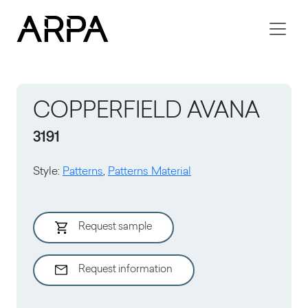
Skip to main content
COPPERFIELD AVANA
3191
Style
:
Patterns
,
Patterns Material
Request sample
Request information