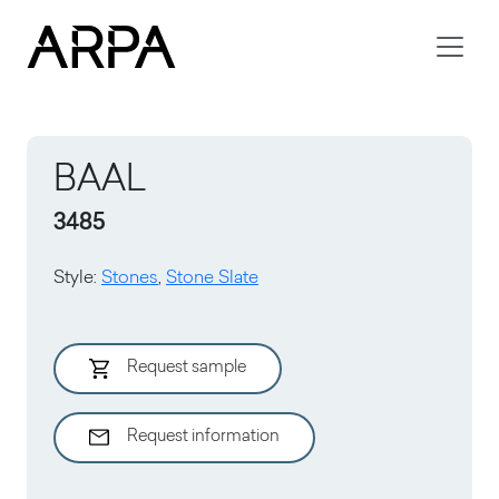
Skip to main content
BAAL
3485
Style
:
Stones
,
Stone Slate
Request sample
Request information