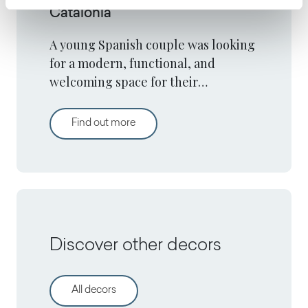
Catalonia
A young Spanish couple was looking
for a modern, functional, and
welcoming space for their
apartment in Lleida, in the Spanish
region of Catalonia.
Comfort and elegance in Catalonia
Find out more
Discover other decors
All decors