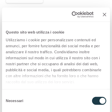
VIS COLLECTION
The engineered surface for interior design
Questo sito web utilizza i cookie
Utilizziamo i cookie per personalizzare contenuti ed
Thin VIS
annunci, per fornire funzionalità dei social media e per
analizzare il nostro traffico. Condividiamo inoltre
Thin VIS color matching core
informazioni sul modo in cui utilizza il nostro sito con i
nostri partner che si occupano di analisi dei dati web,
Solid VIS
pubblicità e social media, i quali potrebbero combinarle
con altre informazioni che ha fornito loro o che hanno
raccolto dal suo utilizzo dei loro servizi.
Solid VIS color matching core
S
Necessari
e
Applications and Design
l