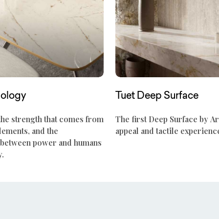
nology
Tuet Deep Surface
the strength that comes from
The first Deep Surface by Ar
elements, and the
appeal and tactile experienc
p between power and humans
y.