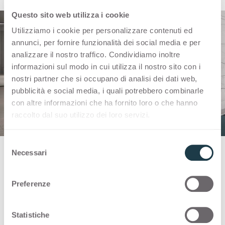
Questo sito web utilizza i cookie
Utilizziamo i cookie per personalizzare contenuti ed
annunci, per fornire funzionalità dei social media e per
analizzare il nostro traffico. Condividiamo inoltre
informazioni sul modo in cui utilizza il nostro sito con i
nostri partner che si occupano di analisi dei dati web,
pubblicità e social media, i quali potrebbero combinarle
con altre informazioni che ha fornito loro o che hanno
raccolto dal suo utilizzo dei loro servizi.
S
Necessari
e
l
e
The fronts of the doors and drawer units are
Preferenze
z
made of Verde Pino with Bloom technology,
i
used in both glossy and matt finishes. The two
o
Statistiche