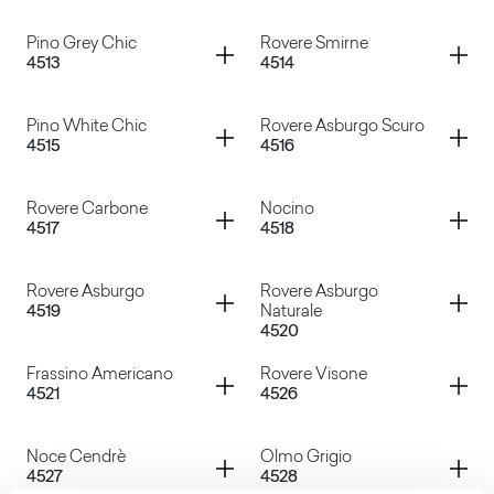
Fenice Chiaro
Rovere Lauter Grigio VT
Container
Container
Pino Grey Chic
Rovere Smirne
4513
4514
Rovere Fumo
Rovere Barrique
Container
Container
Pino White Chic
Rovere Asburgo Scuro
4515
4516
Pino Grey Chic
Rovere Smirne
Container
Container
Rovere Carbone
Nocino
4517
4518
Pino White Chic
Rovere Asburgo Scuro
Container
Container
Rovere Asburgo
Rovere Asburgo
4519
Naturale
4520
Rovere Carbone
Nocino
Container
Container
Frassino Americano
Rovere Visone
4521
4526
Rovere Asburgo
Rovere Asburgo Naturale
Container
Container
Noce Cendrè
Olmo Grigio
4527
4528