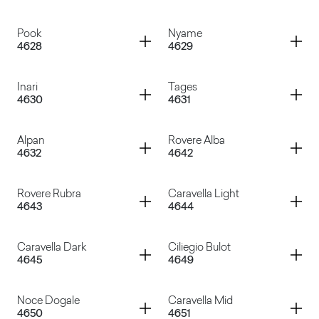
Noce Carya Light
Noce Sinfonia
Container
Container
Pook
Nyame
4628
4629
Noce Evolo
Rovere Valdweg
Container
Container
Inari
Tages
4630
4631
Pook
Nyame
Container
Container
Alpan
Rovere Alba
4632
4642
Inari
Tages
Container
Container
Rovere Rubra
Caravella Light
4643
4644
Alpan
Rovere Alba
Container
Container
Caravella Dark
Ciliegio Bulot
4645
4649
Rovere Rubra
Caravella Light
Container
Container
Noce Dogale
Caravella Mid
4650
4651