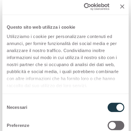
Frassino Americano
Rovere Visone
Container
Container
Olmo Naturale
Fusain Tabacco
4529
4530
Noce Cendrè
Olmo Grigio
Questo sito web utilizza i cookie
Container
Container
Segato Naturale
Segato Tinto
Utilizziamo i cookie per personalizzare contenuti ed
4532
4533
annunci, per fornire funzionalità dei social media e per
Olmo Naturale
Fusain Tabacco
analizzare il nostro traffico. Condividiamo inoltre
Container
Container
Fusain Chiaro
Fusain
informazioni sul modo in cui utilizza il nostro sito con i
4534
4535
nostri partner che si occupano di analisi dei dati web,
Segato Naturale
Segato Tinto
pubblicità e social media, i quali potrebbero combinarle
Container
Container
con altre informazioni che ha fornito loro o che hanno
Wengè Gold
Canaletto Naturale
4536
4537
raccolto dal suo utilizzo dei loro servizi.
Fusain Chiaro
Fusain
Container
Container
Olmo Bianco
Olmo Mercurio
S
4538
4539
Necessari
e
Wengè Gold
Canaletto Naturale
l
Container
Container
Rovere Memphis
Shiro
e
Preferenze
4543
4545
z