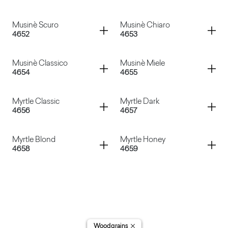
Caravella Dark
Ciliegio Bulot
Container
Container
Musinè Scuro
Musinè Chiaro
4652
4653
Noce Dogale
Caravella Mid
Container
Container
Musinè Classico
Musinè Miele
4654
4655
Musinè Scuro
Musinè Chiaro
Container
Container
Myrtle Classic
Myrtle Dark
4656
4657
Musinè Classico
Musinè Miele
Container
Container
Myrtle Blond
Myrtle Honey
4658
4659
Myrtle Classic
Myrtle Dark
Myrtle Blond
Myrtle Honey
Woodgrains