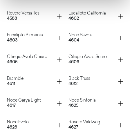
Rovere Wafer
Rovere Rock
Container
Container
Rovere Versailles
Eucalipto California
4588
4602
Rovere Texas
Rovere Slavonia
Container
Container
Eucalipto Birmania
Noce Savoia
4603
4604
Rovere Versailles
Eucalipto California
Container
Container
Ciliegio Avola Chiaro
Ciliegio Avola Scuro
4605
4606
Eucalipto Birmania
Noce Savoia
Container
Container
Bramble
Black Truss
4611
4612
Ciliegio Avola Chiaro
Ciliegio Avola Scuro
Container
Container
Noce Carya Light
Noce Sinfonia
4617
4625
Bramble
Black Truss
Container
Container
Noce Evolo
Rovere Valdweg
4626
4627