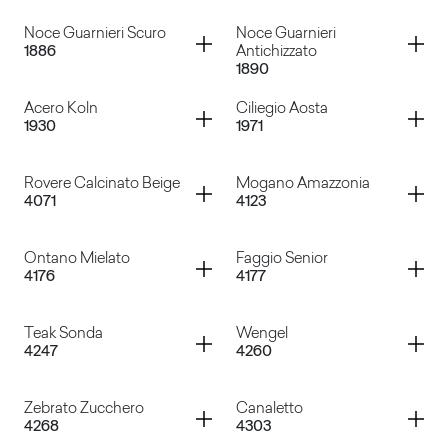
Faggio Alpino
Faggio Giapponese
Container
Container
Noce Guarnieri Scuro
Noce Guarnieri
1886
Antichizzato
1890
Faggio Lamellare
Rovere Fiammingo Chiaro
Container
Container
Acero Koln
Ciliegio Aosta
1930
1971
Noce Guarnieri Scuro
Noce Guarnieri Antichizza
Container
Container
Rovere Calcinato Beige
Mogano Amazzonia
4071
4123
Acero Koln
Ciliegio Aosta
Container
Container
Ontano Mielato
Faggio Senior
4176
4177
Rovere Calcinato Beige
Mogano Amazzonia
Container
Container
Teak Sonda
Wengel
4247
4260
Ontano Mielato
Faggio Senior
Container
Container
Zebrato Zucchero
Canaletto
4268
4303