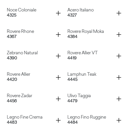
Teak Sonda
Wengel
Container
Container
Noce Coloniale
Acero Italiano
4325
4327
Zebrato Zucchero
Canaletto
Container
Container
Rovere Rhone
Rovere Royal Moka
4367
4384
Noce Coloniale
Acero Italiano
Container
Container
Zebrano Natural
Rovere Allier VT
4390
4419
Rovere Rhone
Rovere Royal Moka
Container
Container
Rovere Allier
Lamphun Teak
4420
4445
Zebrano Natural
Rovere Allier VT
Container
Container
Rovere Zadar
Ulivo Taggia
4456
4479
Rovere Allier
Lamphun Teak
Container
Container
Legno Fine Crema
Legno Fino Ruggine
4483
4484