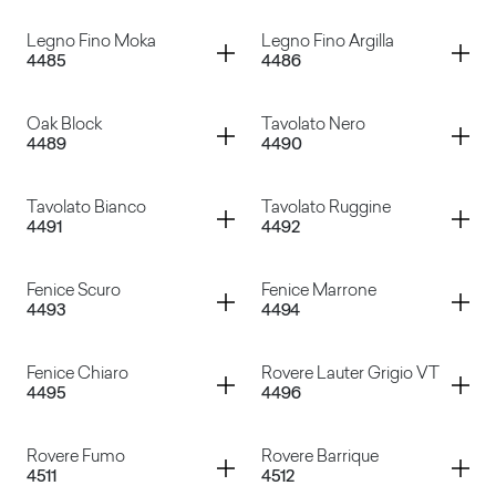
Rovere Zadar
Ulivo Taggia
Container
Container
Legno Fino Moka
Legno Fino Argilla
4485
4486
Legno Fine Crema
Legno Fino Ruggine
Container
Container
Oak Block
Tavolato Nero
4489
4490
Legno Fino Moka
Legno Fino Argilla
Container
Container
Tavolato Bianco
Tavolato Ruggine
4491
4492
Oak Block
Tavolato Nero
Container
Container
Fenice Scuro
Fenice Marrone
4493
4494
Tavolato Bianco
Tavolato Ruggine
Container
Container
Fenice Chiaro
Rovere Lauter Grigio VT
4495
4496
Fenice Scuro
Fenice Marrone
Container
Container
Rovere Fumo
Rovere Barrique
4511
4512