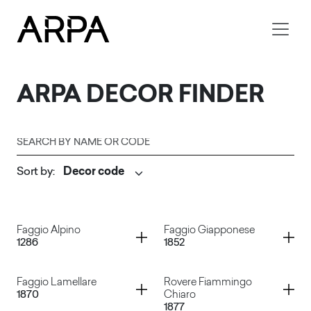
Skip to main content
ARPA
DECOR FINDER
Search by name or code
Sort by
:
Submit
Container
Container
Faggio Alpino
Faggio Giapponese
1286
1852
Container
Container
Faggio Lamellare
Rovere Fiammingo
1870
Chiaro
1877