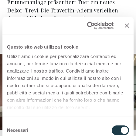
Brunnenanlage präsentiert Tuet ein neues
Dekor: Trevi. Die Travertin-Adern verleihen
den „Schilfhalmen“ von Tuet einen neuen
optischen Kontrast und bereichern Innenräume
mit Dynamik und Tiefe.
Questo sito web utilizza i cookie
Utilizziamo i cookie per personalizzare contenuti ed
annunci, per fornire funzionalità dei social media e per
analizzare il nostro traffico. Condividiamo inoltre
informazioni sul modo in cui utilizza il nostro sito con i
nostri partner che si occupano di analisi dei dati web,
pubblicità e social media, i quali potrebbero combinarle
con altre informazioni che ha fornito loro o che hanno
raccolto dal suo utilizzo dei loro servizi.
S
Necessari
e