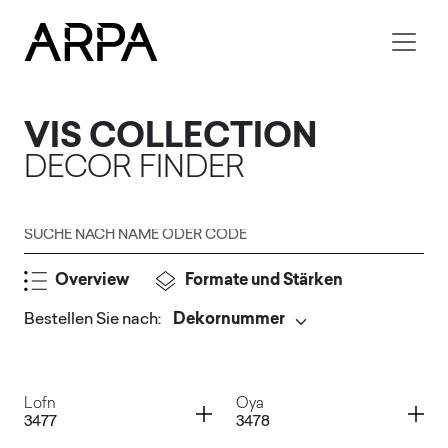
Skip to main content
VIS COLLECTION
DECOR FINDER
Suche nach Name oder Code
Overview
Formate und Stärken
Bestellen Sie nach
:
Senden
Container
Container
Lofn
Oya
3477
3478