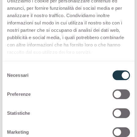
Utilizziamo i cookie per personalizzare contenuti ed
Indra
Nabu
annunci, per fornire funzionalità dei social media e per
Container
Container
Mara
Evan
analizzare il nostro traffico. Condividiamo inoltre
3491
3492
informazioni sul modo in cui utilizza il nostro sito con i
Freia
Ala
nostri partner che si occupano di analisi dei dati web,
Container
Container
Njord Light
Njord Coal
pubblicità e social media, i quali potrebbero combinarle
3546
3547
con altre informazioni che ha fornito loro o che hanno
Mara
Evan
raccolto dal suo utilizzo dei loro servizi.
Container
Container
Njord Spark
Njord Sand
3548
3549
S
Njord Light
Njord Coal
Necessari
e
Container
Container
Nereide
Eir
l
3550
3551
e
Preferenze
Njord Spark
Njord Sand
z
Container
Container
Hadad
Inti
i
3552
3553
o
Statistiche
Nereide
Eir
n
Container
Container
Nyame
Inari
e
4629
4630
Marketing
d