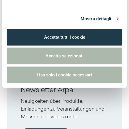
Hadad
Inti
e
Container
Container
Tages
Alpan
l
4631
4632
Mostra dettagli
c
Nyame
Inari
o
n
Accetta tutti i cookie
s
Tages
Alpan
e
n
Accetta selezionati
s
Farben
Stilrichtungen
o
Usa solo i cookie necessari
Newsletter Arpa
Neuigkeiten über Produkte,
Einladungen zu Veranstaltungen und
Messen und vieles mehr