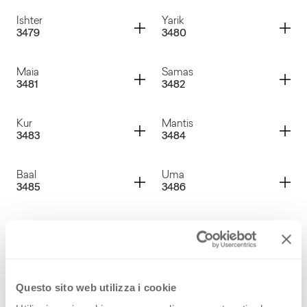
Container
Container
Ishter
Yarik
3479
3480
Lofn
Oya
Container
Container
Maia
Samas
3481
3482
Ishter
Yarik
Container
Container
Kur
Mantis
3483
3484
Maia
Samas
Container
Container
Baal
Uma
3485
3486
Kur
Mantis
Container
Container
Indra
Nabu
3487
3488
Baal
Uma
Container
Container
Freia
Ala
Questo sito web utilizza i cookie
3489
3490