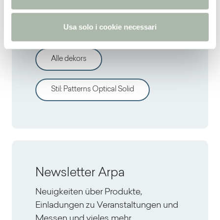
s
Entdecken sie andere
o
dekors
Usa solo i cookie necessari
Alle dekors
Stil
:
Patterns Optical Solid
Newsletter Arpa
Neuigkeiten über Produkte,
Einladungen zu Veranstaltungen und
Messen und vieles mehr