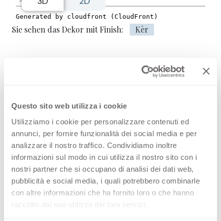
3D
2D
Sie sehen das Dekor mit Finish:
Kèr
Yarik 3480 ist eine hochwertige HPL-
Dekoroberfläche aus der Muster von
Arpa. Entdecken Sie die gesamte
Questo sito web utilizza i cookie
Utilizziamo i cookie per personalizzare contenuti ed
Produktverfügbarkeit oder bestellen
annunci, per fornire funzionalità dei social media e per
Sie ein kostenloses Muster.
analizzare il nostro traffico. Condividiamo inoltre
informazioni sul modo in cui utilizza il nostro sito con i
nostri partner che si occupano di analisi dei dati web,
pubblicità e social media, i quali potrebbero combinarle
Konfigurationen
con altre informazioni che ha fornito loro o che hanno
raccolto dal suo utilizzo dei loro servizi.