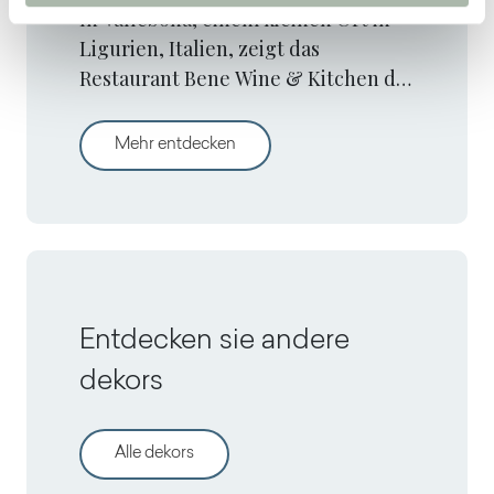
In Vallebona, einem kleinen Ort in
Ligurien, Italien, zeigt das
Restaurant Bene Wine & Kitchen das
Designprojekt von PF Stile. Hier
verbinden die Bistrotische mit
Von einer alten Ölmühle zu einem
Mehr entdecken
Arpa®-Dekoren historischen mit
modernem Charme.
Entdecken sie andere
dekors
Alle dekors