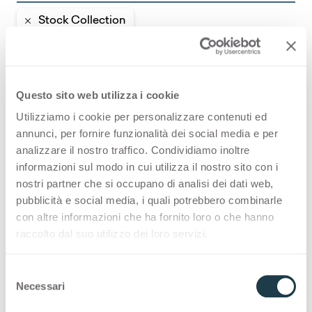
Stock Collection
STOCK COLLECTION
Questo sito web utilizza i cookie
Eine Auswahl an hochwertigen Oberflächen
„Made in Italy“ mit einem schnellen
Utilizziamo i cookie per personalizzare contenuti ed
annunci, per fornire funzionalità dei social media e per
Lieferprogramm
analizzare il nostro traffico. Condividiamo inoltre
informazioni sul modo in cui utilizza il nostro sito con i
Thin postforming
nostri partner che si occupano di analisi dei dati web,
pubblicità e social media, i quali potrebbero combinarle
con altre informazioni che ha fornito loro o che hanno
raccolto dal suo utilizzo dei loro servizi.
Anwendungs- und
Designgeschichten mit
S
Voyage Copper
Necessari
e
l