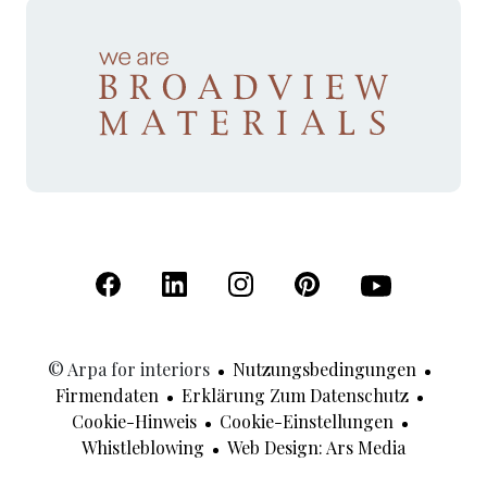
(Öffnet in einer neuen Registerkarte)
(Öffnet in einer neuen Registerkarte)
(Öffnet in einer neuen Registerk
(Öffnet in einer neuen R
(Öffnet in einer
© Arpa for interiors
Nutzungsbedingungen
Firmendaten
Erklärung Zum Datenschutz
Cookie-Hinweis
Cookie-Einstellungen
(Öffnet In
Whistleblowing
Web Design: Ars Media