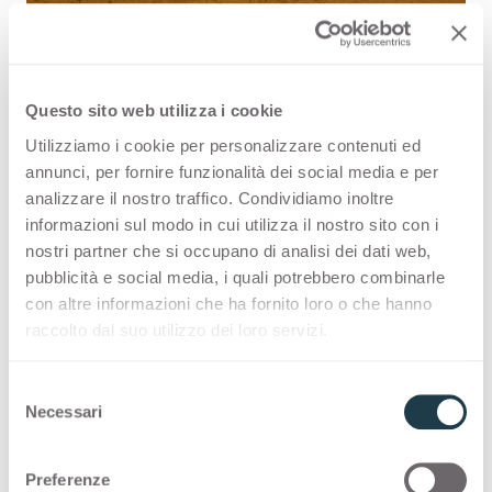
Questo sito web utilizza i cookie
Utilizziamo i cookie per personalizzare contenuti ed
Sunlight 2211 ist eine hochwertige
annunci, per fornire funzionalità dei social media e per
HPL-Dekoroberfläche aus der
analizzare il nostro traffico. Condividiamo inoltre
informazioni sul modo in cui utilizza il nostro sito con i
Muster von Arpa. Entdecken Sie die
nostri partner che si occupano di analisi dei dati web,
gesamte Produktverfügbarkeit oder
pubblicità e social media, i quali potrebbero combinarle
con altre informazioni che ha fornito loro o che hanno
bestellen Sie ein kostenloses Muster.
raccolto dal suo utilizzo dei loro servizi.
S
Necessari
e
Konfigurationen
l
e
Preferenze