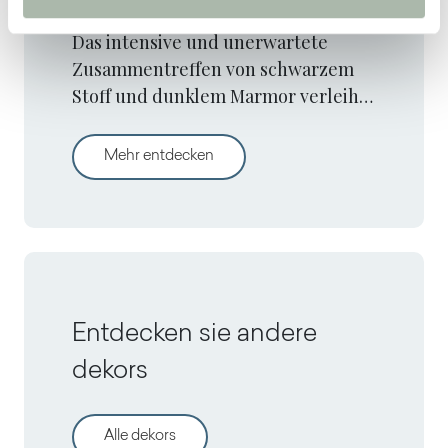
Das intensive und unerwartete
Zusammentreffen von schwarzem
Stoff und dunklem Marmor verleiht
einer Küche, in der es viele Details
zu entdecken gibt, ein
Modoo Kitchen
Mehr entdecken
majestätisches Aussehen.
Entdecken sie andere
dekors
Alle dekors