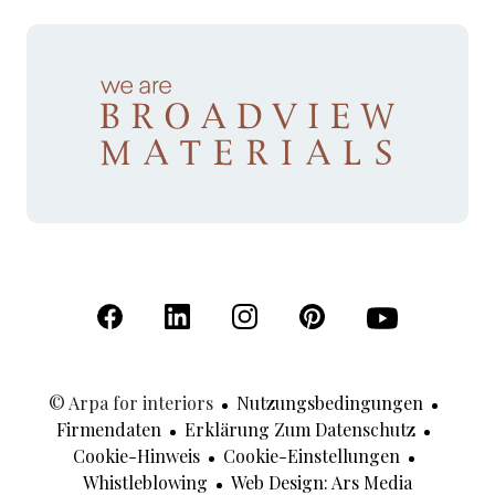
(Öffnet in einer neuen Registerkarte)
(Öffnet in einer neuen Registerkarte)
(Öffnet in einer neuen Registerk
(Öffnet in einer neuen R
(Öffnet in einer
© Arpa for interiors
Nutzungsbedingungen
Firmendaten
Erklärung Zum Datenschutz
Cookie-Hinweis
Cookie-Einstellungen
(Öffnet In
Whistleblowing
Web Design: Ars Media