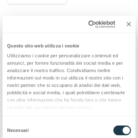
PREMIUM COLLECTION
Eine Auswahl an hochwertigen Oberflächen
„Made in Italy“ für die Innenraumgestaltung
Questo sito web utilizza i cookie
Utilizziamo i cookie per personalizzare contenuti ed
Thin standard
annunci, per fornire funzionalità dei social media e per
analizzare il nostro traffico. Condividiamo inoltre
Thin postforming
informazioni sul modo in cui utilizza il nostro sito con i
nostri partner che si occupano di analisi dei dati web,
pubblicità e social media, i quali potrebbero combinarle
Solid standard
con altre informazioni che ha fornito loro o che hanno
raccolto dal suo utilizzo dei loro servizi.
Anwendungs- und
S
Necessari
Designgeschichten mit
Sixty
e