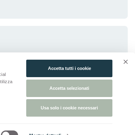
Accetta tutti i cookie
ial
tilizza
Accetta selezionati
Usa solo i cookie necessari
arte)
egisterkarte)
 neuen Registerkarte)
kie-Hinweis
Cookie-Einstellungen