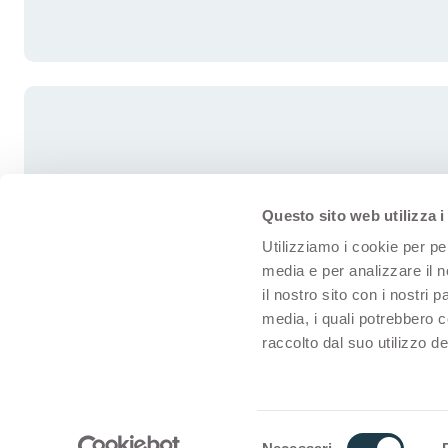
Questo sito web utilizza i
Utilizziamo i cookie per pe
media e per analizzare il n
il nostro sito con i nostri 
media, i quali potrebbero 
raccolto dal suo utilizzo dei
© Arpa for interiors
Nutzungsbedin
S