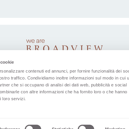
 cookie
rsonalizzare contenuti ed annunci, per fornire funzionalità dei soc
ostro traffico. Condividiamo inoltre informazioni sul modo in cui u
partner che si occupano di analisi dei dati web, pubblicità e social
combinarle con altre informazioni che ha fornito loro o che hanno
 loro servizi.
(Öffnet in einer neuen Registerkarte)
(Öffnet in einer neuen Registerkarte)
(Öffnet in einer neuen Registerk
(Öffnet in einer neuen R
(Öffnet in einer
gungen
Firmendaten
Erklärung Zum Datenschutz
Coo