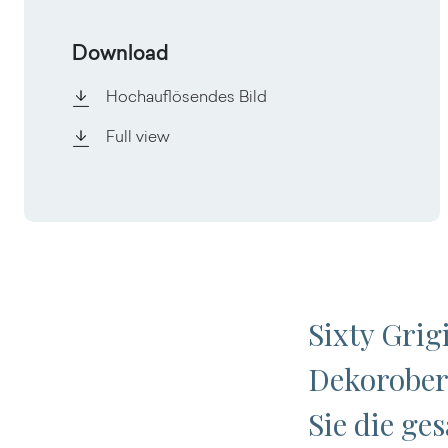
Download
Hochauflösendes Bild
Full view
Sixty Grig
Dekorober
Sie die ge