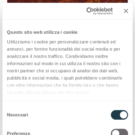
Questo sito web utilizza i cookie
Reflex Copper 2207 ist eine
Utilizziamo i cookie per personalizzare contenuti ed
hochwertige HPL-Dekoroberfläche
annunci, per fornire funzionalità dei social media e per
analizzare il nostro traffico. Condividiamo inoltre
aus der Muster von Arpa. Entdecken
informazioni sul modo in cui utilizza il nostro sito con i
Sie die gesamte
nostri partner che si occupano di analisi dei dati web,
pubblicità e social media, i quali potrebbero combinarle
Produktverfügbarkeit oder bestellen
con altre informazioni che ha fornito loro o che hanno
Sie ein kostenloses Muster.
raccolto dal suo utilizzo dei loro servizi.
S
Necessari
e
Konfigurationen
l
e
Preferenze