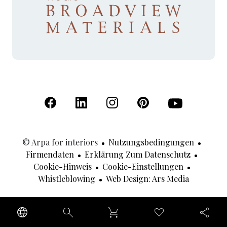
(Öffnet in einer neuen Registerkarte)
(Öffnet in einer neuen Registerkarte)
(Öffnet in einer neuen Registerk
(Öffnet in einer neuen R
(Öffnet in einer
© Arpa for interiors
Nutzungsbedingungen
Firmendaten
Erklärung Zum Datenschutz
Cookie-Hinweis
Cookie-Einstellungen
(Öffnet In
Whistleblowing
Web Design: Ars Media