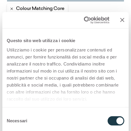
Colour Matching Core
COLOUR MATCHING CORE
Questo sito web utilizza i cookie
Sie faszinierende Kombinationen mit farblich
abgestimmtem Kern
Utilizziamo i cookie per personalizzare contenuti ed
annunci, per fornire funzionalità dei social media e per
analizzare il nostro traffico. Condividiamo inoltre
Thin color matching core
informazioni sul modo in cui utilizza il nostro sito con i
nostri partner che si occupano di analisi dei dati web,
Solid color matching core
pubblicità e social media, i quali potrebbero combinarle
con altre informazioni che ha fornito loro o che hanno
raccolto dal suo utilizzo dei loro servizi.
Anwendungs- und
S
Designgeschichten mit
Necessari
e
Pulpis Light
l