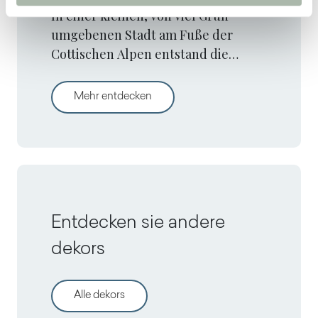
In einer kleinen, von viel Grün
umgebenen Stadt am Fuße der
Cottischen Alpen entstand die
Küche der Westdachstube, einem
von Lorenzo Bernardi und Angelo
Westdachstube by Laborato
Mehr entdecken
Gangi entworfenen Projekt.
Entdecken sie andere
dekors
Alle dekors