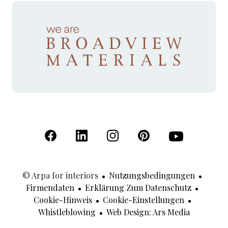
(Öffnet in einer neuen Registerkarte)
(Öffnet in einer neuen Registerkarte)
(Öffnet in einer neuen Registerk
(Öffnet in einer neuen R
(Öffnet in einer
© Arpa for interiors
Nutzungsbedingungen
Firmendaten
Erklärung Zum Datenschutz
Cookie-Hinweis
Cookie-Einstellungen
(Öffnet In
Whistleblowing
Web Design: Ars Media