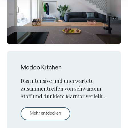
Modoo Kitchen
Das intensive und unerwartete
Zusammentreffen von schwarzem
Stoff und dunklem Marmor verleiht
einer Küche, in der es viele Details
zu entdecken gibt, ein
Modoo Kitchen
Mehr entdecken
majestätisches Aussehen.