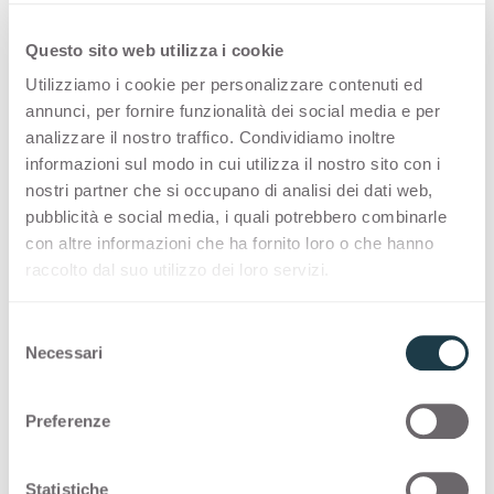
Designgeschichten mit
Pulpis Dark
Questo sito web utilizza i cookie
Utilizziamo i cookie per personalizzare contenuti ed
annunci, per fornire funzionalità dei social media e per
analizzare il nostro traffico. Condividiamo inoltre
informazioni sul modo in cui utilizza il nostro sito con i
nostri partner che si occupano di analisi dei dati web,
pubblicità e social media, i quali potrebbero combinarle
con altre informazioni che ha fornito loro o che hanno
raccolto dal suo utilizzo dei loro servizi.
S
Necessari
e
l
e
Preferenze
z
i
o
Statistiche