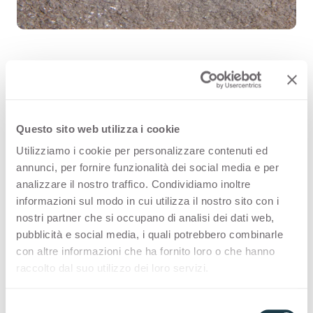
Porfido Naturale 3324 ist eine
hochwertige HPL-Dekoroberfläche
Questo sito web utilizza i cookie
aus der Steiner von Arpa. Entdecken
Utilizziamo i cookie per personalizzare contenuti ed
annunci, per fornire funzionalità dei social media e per
Sie die gesamte
analizzare il nostro traffico. Condividiamo inoltre
Produktverfügbarkeit oder bestellen
informazioni sul modo in cui utilizza il nostro sito con i
nostri partner che si occupano di analisi dei dati web,
Sie ein kostenloses Muster.
pubblicità e social media, i quali potrebbero combinarle
con altre informazioni che ha fornito loro o che hanno
raccolto dal suo utilizzo dei loro servizi.
Konfigurationen
S