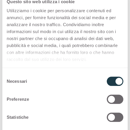
Questo sito web utilizza i cookie
Utilizziamo i cookie per personalizzare contenuti ed
PREMIUM COLLECTION
annunci, per fornire funzionalità dei social media e per
analizzare il nostro traffico. Condividiamo inoltre
Eine Auswahl an hochwertigen Oberflächen
informazioni sul modo in cui utilizza il nostro sito con i
„Made in Italy“ für die Innenraumgestaltung
nostri partner che si occupano di analisi dei dati web,
pubblicità e social media, i quali potrebbero combinarle
con altre informazioni che ha fornito loro o che hanno
Thin standard
raccolto dal suo utilizzo dei loro servizi.
Thin postforming
S
Necessari
e
Solid standard
l
e
Preferenze
z
STOCK COLLECTION
i
o
Statistiche
Eine Auswahl an hochwertigen Oberflächen
n
„Made in Italy“ mit einem schnellen