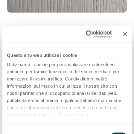
Pino White Chic 4515 ist eine
hochwertige HPL-Dekoroberfläche
Questo sito web utilizza i cookie
aus der Holzmaserungen von Arpa.
Utilizziamo i cookie per personalizzare contenuti ed
annunci, per fornire funzionalità dei social media e per
Entdecken Sie die gesamte
analizzare il nostro traffico. Condividiamo inoltre
Produktverfügbarkeit oder bestellen
informazioni sul modo in cui utilizza il nostro sito con i
nostri partner che si occupano di analisi dei dati web,
Sie ein kostenloses Muster.
pubblicità e social media, i quali potrebbero combinarle
con altre informazioni che ha fornito loro o che hanno
raccolto dal suo utilizzo dei loro servizi.
Konfigurationen
S