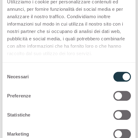
Utilizziamo i cookie per personalizzare contenuti ed
annunci, per fornire funzionalità dei social media e per
PREMIUM COLLECTION
analizzare il nostro traffico. Condividiamo inoltre
informazioni sul modo in cui utilizza il nostro sito con i
Eine Auswahl an hochwertigen Oberflächen
nostri partner che si occupano di analisi dei dati web,
„Made in Italy“ für die Innenraumgestaltung
pubblicità e social media, i quali potrebbero combinarle
con altre informazioni che ha fornito loro o che hanno
raccolto dal suo utilizzo dei loro servizi.
Thin standard
S
Thin postforming
Necessari
e
l
Solid standard
e
Preferenze
z
i
STOCK COLLECTION
o
Statistiche
n
Eine Auswahl an hochwertigen Oberflächen
e
Marketing
„Made in Italy“ mit einem schnellen
d