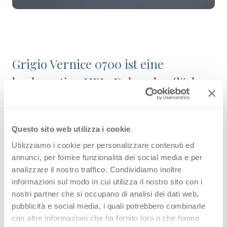
Grigio Vernice 0700 ist eine
hochwertige HPL-Dekoroberfläche
aus der Uni-Farbkollektion von
Arpa. Entdecken Sie die gesamte
Questo sito web utilizza i cookie
Produktverfügbarkeit oder bestellen
Utilizziamo i cookie per personalizzare contenuti ed
Sie ein kostenloses Muster.
annunci, per fornire funzionalità dei social media e per
analizzare il nostro traffico. Condividiamo inoltre
informazioni sul modo in cui utilizza il nostro sito con i
nostri partner che si occupano di analisi dei dati web,
Konfigurationen
pubblicità e social media, i quali potrebbero combinarle
con altre informazioni che ha fornito loro o che hanno