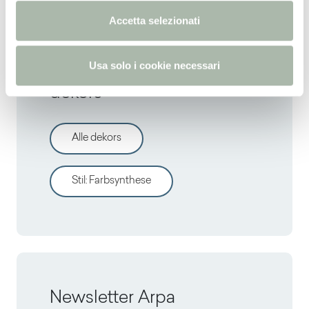
n
Accetta selezionati
s
o
Entdecken sie andere
Usa solo i cookie necessari
dekors
Alle dekors
Stil
:
Farbsynthese
Newsletter Arpa