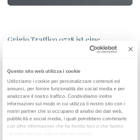
Grigio Traffico 0738 ist eine
hochwertige HPL-Dekoroberfläche
aus der Uni-Farbkollektion von
Arpa. Entdecken Sie die gesamte
Questo sito web utilizza i cookie
Utilizziamo i cookie per personalizzare contenuti ed
Produktverfügbarkeit oder bestellen
annunci, per fornire funzionalità dei social media e per
Sie ein kostenloses Muster.
analizzare il nostro traffico. Condividiamo inoltre
informazioni sul modo in cui utilizza il nostro sito con i
nostri partner che si occupano di analisi dei dati web,
pubblicità e social media, i quali potrebbero combinarle
Konfigurationen
con altre informazioni che ha fornito loro o che hanno
raccolto dal suo utilizzo dei loro servizi.