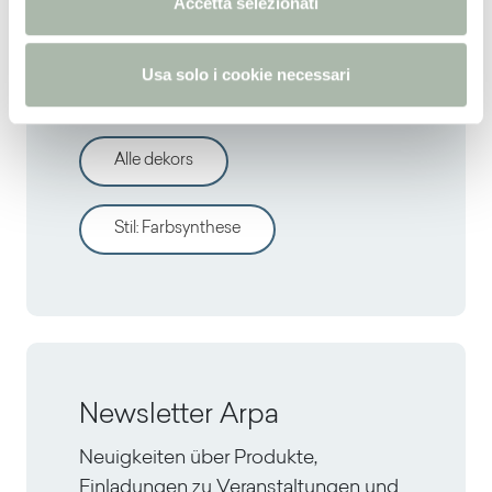
Accetta selezionati
s
Entdecken sie andere
o
Usa solo i cookie necessari
dekors
Alle dekors
Stil
:
Farbsynthese
Newsletter Arpa
Neuigkeiten über Produkte,
Einladungen zu Veranstaltungen und