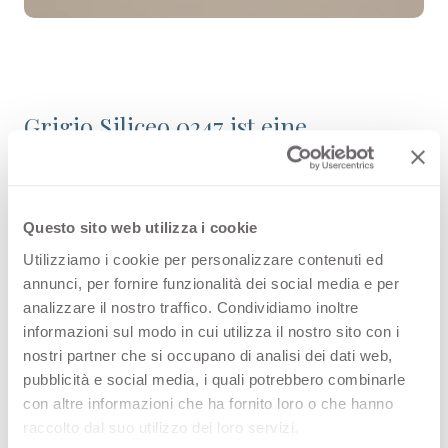
Grigio Siliceo 0247 ist eine
hochwertige HPL-Dekoroberfläche
aus der Uni-Farbkollektion von
Arpa. Entdecken Sie die gesamte
Questo sito web utilizza i cookie
Utilizziamo i cookie per personalizzare contenuti ed
Produktverfügbarkeit oder bestellen
annunci, per fornire funzionalità dei social media e per
Sie ein kostenloses Muster.
analizzare il nostro traffico. Condividiamo inoltre
informazioni sul modo in cui utilizza il nostro sito con i
nostri partner che si occupano di analisi dei dati web,
pubblicità e social media, i quali potrebbero combinarle
Konfigurationen
con altre informazioni che ha fornito loro o che hanno
raccolto dal suo utilizzo dei loro servizi.