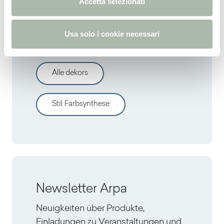
Accetta selezionati
s
Entdecken sie andere
o
Usa solo i cookie necessari
dekors
Alle dekors
Stil
:
Farbsynthese
Newsletter Arpa
Neuigkeiten über Produkte,
Einladungen zu Veranstaltungen und