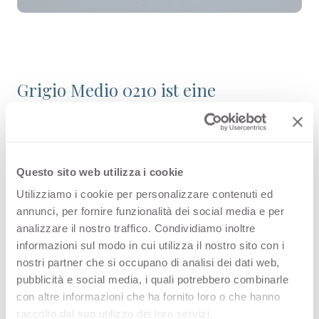
Grigio Medio 0210 ist eine
hochwertige HPL-Dekoroberfläche
aus der Uni-Farbkollektion von
Arpa. Entdecken Sie die gesamte
Questo sito web utilizza i cookie
Produktverfügbarkeit oder bestellen
Utilizziamo i cookie per personalizzare contenuti ed
annunci, per fornire funzionalità dei social media e per
Sie ein kostenloses Muster.
analizzare il nostro traffico. Condividiamo inoltre
informazioni sul modo in cui utilizza il nostro sito con i
nostri partner che si occupano di analisi dei dati web,
pubblicità e social media, i quali potrebbero combinarle
Konfigurationen
con altre informazioni che ha fornito loro o che hanno
raccolto dal suo utilizzo dei loro servizi.