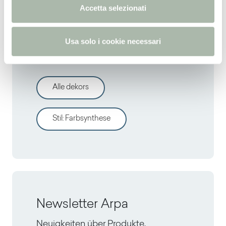
n
Accetta selezionati
s
o
Entdecken sie andere
Usa solo i cookie necessari
dekors
Alle dekors
Stil
:
Farbsynthese
Newsletter Arpa
Neuigkeiten über Produkte,