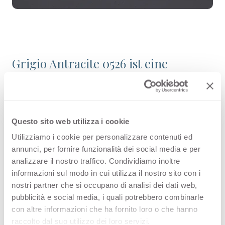
Grigio Antracite 0526 ist eine
hochwertige HPL-Dekoroberfläche
aus der Uni-Farbkollektion von
Arpa. Entdecken Sie die gesamte
Questo sito web utilizza i cookie
Produktverfügbarkeit oder bestellen
Utilizziamo i cookie per personalizzare contenuti ed
annunci, per fornire funzionalità dei social media e per
Sie ein kostenloses Muster.
analizzare il nostro traffico. Condividiamo inoltre
informazioni sul modo in cui utilizza il nostro sito con i
nostri partner che si occupano di analisi dei dati web,
pubblicità e social media, i quali potrebbero combinarle
Konfigurationen
con altre informazioni che ha fornito loro o che hanno
raccolto dal suo utilizzo dei loro servizi.