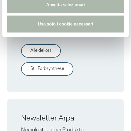
n
Accetta selezionati
s
o
Entdecken sie andere
Usa solo i cookie necessari
dekors
Alle dekors
Stil
:
Farbsynthese
Newsletter Arpa
Neuigkeiten über Produkte,