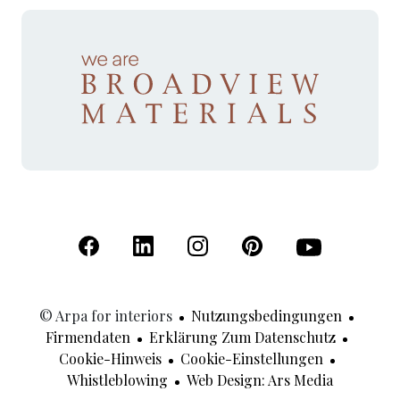
(Öffnet in einer neuen Registerkarte)
(Öffnet in einer neuen Registerkarte)
(Öffnet in einer neuen Registerk
(Öffnet in einer neuen R
(Öffnet in einer
© Arpa for interiors
Nutzungsbedingungen
Firmendaten
Erklärung Zum Datenschutz
Cookie-Hinweis
Cookie-Einstellungen
(Öffnet In
Whistleblowing
Web Design: Ars Media