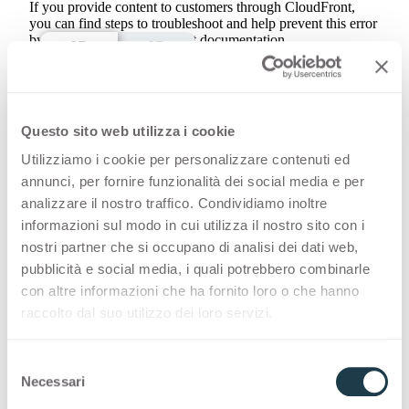
3D
2D
Sie sehen das Dekor mit Finish:
Questo sito web utilizza i cookie
Utilizziamo i cookie per personalizzare contenuti ed
Caravella Light 4644 ist eine
annunci, per fornire funzionalità dei social media e per
analizzare il nostro traffico. Condividiamo inoltre
hochwertige HPL-Dekoroberfläche
informazioni sul modo in cui utilizza il nostro sito con i
aus der Holzmaserungen von Arpa.
nostri partner che si occupano di analisi dei dati web,
pubblicità e social media, i quali potrebbero combinarle
Entdecken Sie die gesamte
con altre informazioni che ha fornito loro o che hanno
Produktverfügbarkeit oder bestellen
raccolto dal suo utilizzo dei loro servizi.
Sie ein kostenloses Muster.
S
Necessari
e
l